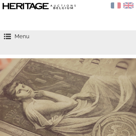
Menu
HOME
VEILINGEN
AGENDA
Verkopen
TAXATIES
Kopen
NIEUWS
Goud
OVER ONS
Zilver
CONTACT
Munten
NGC
Penningen