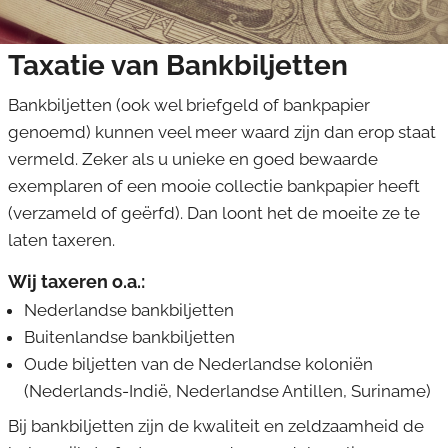
Bankbiljetten
Taxatie van Bankbiljetten
Kunst & curiosa
Bankbiljetten (ook wel briefgeld of bankpapier
Sieraden & juwelen
genoemd) kunnen veel meer waard zijn dan erop staat
Militaria
vermeld. Zeker als u unieke en goed bewaarde
exemplaren of een mooie collectie bankpapier heeft
Postzegels
(verzameld of geërfd). Dan loont het de moeite ze te
Ansichtkaarten
laten taxeren.
Collectibles
Wij taxeren o.a.:
Nederlandse bankbiljetten
Buitenlandse bankbiljetten
Oude biljetten van de Nederlandse koloniën
(Nederlands-Indië, Nederlandse Antillen, Suriname)
Bij bankbiljetten zijn de kwaliteit en zeldzaamheid de