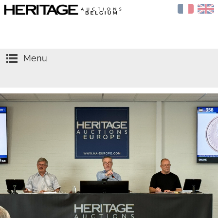
Menu
HOME
VEILINGEN
AGENDA
Verkopen
TAXATIES
Kopen
NIEUWS
Goud
OVER ONS
Zilver
CONTACT
Munten
NGC
Penningen