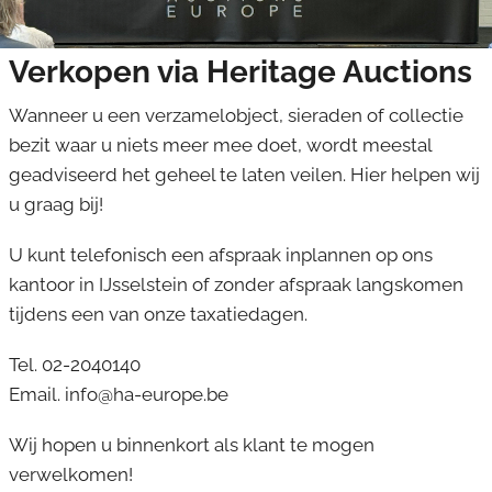
Bankbiljetten
Verkopen via Heritage Auctions
Kunst & curiosa
Wanneer u een verzamelobject, sieraden of collectie
Sieraden & juwelen
bezit waar u niets meer mee doet, wordt meestal
Militaria
geadviseerd het geheel te laten veilen. Hier helpen wij
u graag bij!
Postzegels
U kunt telefonisch een afspraak inplannen op ons
Ansichtkaarten
kantoor in IJsselstein of zonder afspraak langskomen
Collectibles
tijdens een van onze taxatiedagen.
Tel. 02-2040140
Email. info@ha-europe.be
Wij hopen u binnenkort als klant te mogen
verwelkomen!